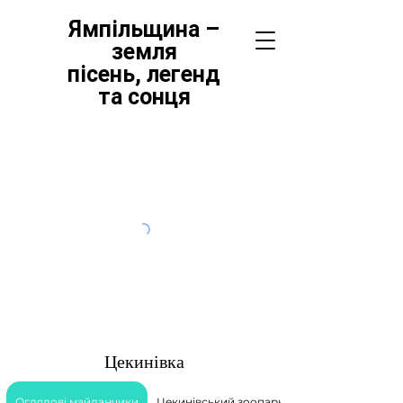
Ямпільщина –
земля
пісень,
легенд
та сонця
Цекинівка
Оглядові майданчики
Цекинівський зоопарк