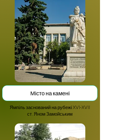
Місто на камені
Ямпіль заснований на рубежі XVI-XVII
ст. Яном Замойським