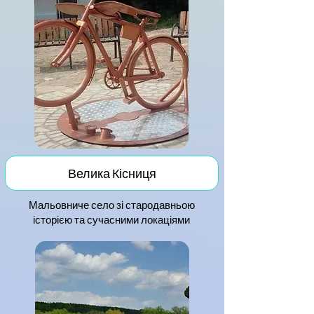
Велика Кісниця
Мальовниче село зі стародавньою
історією та сучасними локаціями