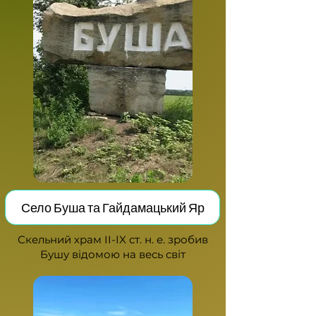
Село Буша та Гайдамацький Яр
С
ке
льний храм II-IX ст. н. е. зробив
Бушу відомою на весь світ