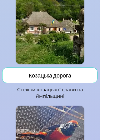
Козацька дорога
Стежки козацької слави на
Ямпі
льщині